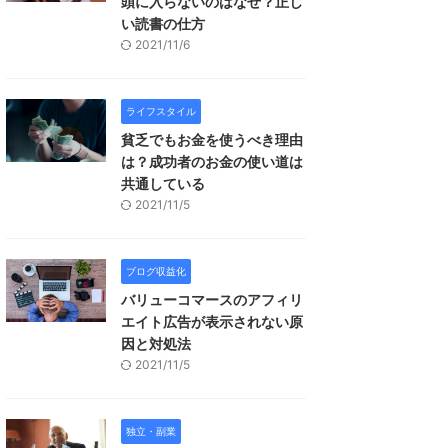
頭に入らないのはなぜ？正し
い読書の仕方
2021/11/6
ライフスタイル
貧乏でもお金を使うべき理由
は？成功者のお金の使い道は
共通している
2021/11/5
ブログ収益化
バリューコマースのアフィリ
エイト広告が表示されない原
因と対処法
2021/11/5
独立・副業